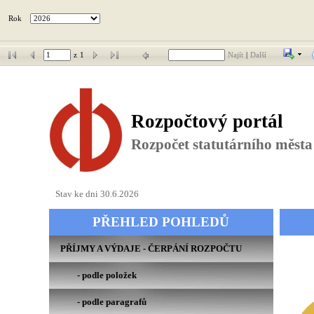
Rok
z
1
Najít
|
Další
Rozpočtový portál 
Rozpočet statutárního města
Stav ke dni 30.6.2026
PŘEHLED POHLEDŮ
PŘÍJMY A VÝDAJE - ČERPÁNÍ ROZPOČTU
- podle položek  
- podle paragrafů