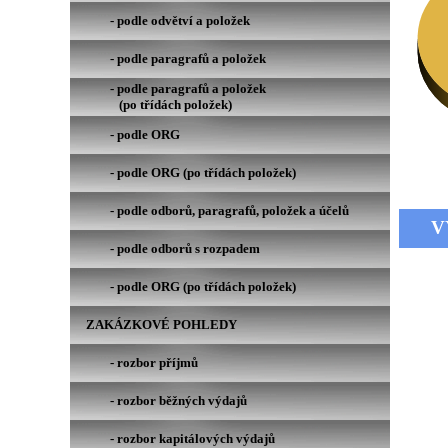
- podle odvětví a položek 
- podle paragrafů a položek
- podle paragrafů a položek
   (po třídách položek)
- podle ORG
- podle ORG (po třídách položek)
- podle odborů, paragrafů, položek a účelů
 
- podle odborů s rozpadem
- podle ORG (po třídách položek)
ZAKÁZKOVÉ POHLEDY 
- rozbor příjmů
- rozbor běžných výdajů
- rozbor kapitálových výdajů