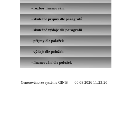
- rozbor financování
- skutečné příjmy dle paragrafů
- skutečné výdaje dle paragrafů
- příjmy dle položek
- výdaje dle položek
- financování dle položek
Generováno ze systému GINIS
06.08.2026 11:23:20